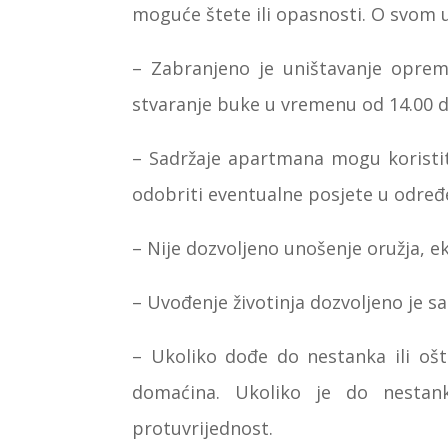
moguće štete ili opasnosti. O svom u
–
Zabranjeno je uništavanje opreme
stvaranje buke u vremenu od 14.00 do 
–
Sadržaje apartmana mogu koristit
odobriti eventualne posjete u odr
–
Nije dozvoljeno unošenje oružja, ek
–
Uvođenje životinja dozvoljeno je 
–
Ukoliko dođe do nestanka ili ošt
domaćina. Ukoliko je do nestank
protuvrijednost.