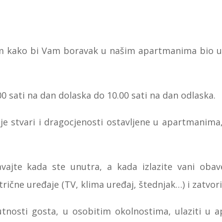
m kako bi Vam boravak u našim apartmanima bio ug
0 sati na dan dolaska do 10.00 sati na dan odlaska.
je stvari i dragocjenosti ostavljene u apartmanima,
ajte kada ste unutra, a kada izlazite vani obave
ktrične uređaje (TV, klima uređaj, štednjak…) i zatvor
tnosti gosta, u osobitim okolnostima, ulaziti u 