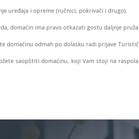
e uređaja i opreme (ručnici, pokrivači i drugo).
da, domaćin ima pravo otkazati gostu daljnje pruža
jte domaćinu odmah po dolasku radi prijave Turisti
možete saopštiti domaćinu, koji Vam stoji na rasp