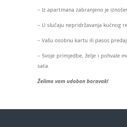
–
Iz apartmana zabranjeno je iznošenj
–
U slučaju nepridržavanja kućnog re
–
Vašu osobnu kartu ili pasos preda
–
Svoje primjedbe, želje i pohvale 
sata.
Želimo vam udoban boravak!