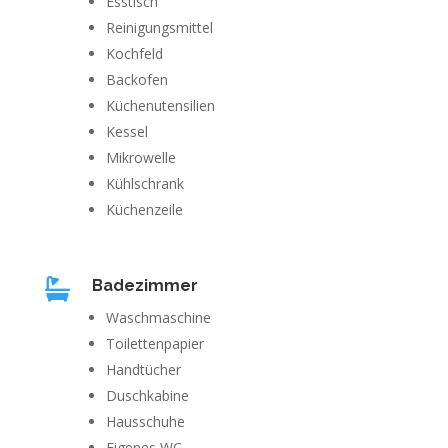
Esstisch
Reinigungsmittel
Kochfeld
Backofen
Küchenutensilien
Kessel
Mikrowelle
Kühlschrank
Küchenzeile

Badezimmer
Waschmaschine
Toilettenpapier
Handtücher
Duschkabine
Hausschuhe
Eigenes WC